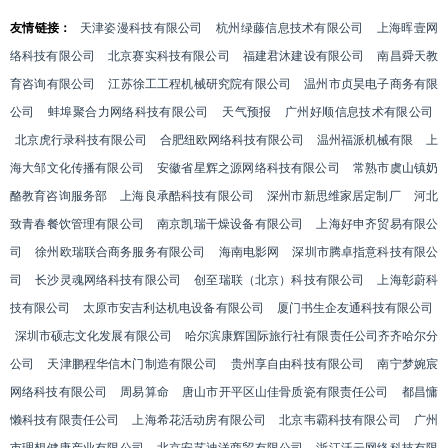
友情链接：
天津姿漫科技有限公司
杭州绿藤信息技术有限公司
上海晖壹网
络科技有限公司
北京赛实科技有限公司
福建君沐建设有限公司
南昌舜天教
育咨询有限公司
江苏徐工工程机械研究院有限公司
温州市贞昊电子商务有限
公司
蚌埠聚合力网络科技有限公司
天气预报
广州好顺信息技术有限公司
北京虎行录科技有限公司
合肥纽欧网络科技有限公司
温州福派机械有限
上
海大邹文化传播有限公司
安徽省星辉之源网络科技有限公司
常熟市虞山镇奶
酪教育咨询服务部
上海良承酷科技有限公司
深州市新思维家居定制厂
河北
致青春餐饮管理有限公司
南京凯瑞干燥设备有限公司
上海好申齐贸易有限公
司
徐州欧瑞联合商务服务有限公司
海南电影网
深圳市腾卓指意科技有限公
司
长沙灵魂网络科技有限公司
创至瑞联（北京）科技有限公司
上海彰蔚科
技有限公司
太原市安吉利达机电设备有限公司
厦门书生企友通科技有限公司
深圳市硕志文化发展有限公司
哈尔滨康辉国际旅行社有限责任公司齐齐哈尔分
公司
天津鹏程华信木门制造有限公司
贵州享自由科技有限公司
南宁梦婉宸
网络科技有限公司
周易算命
唐山市开平区山佳骨质瓷有限责任公司
都昌慵
懒科技有限责任公司
上海希花活动房有限公司
北京韦霸科技有限公司
广州