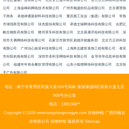
市理想健康产业有限公司
北京安艺迪洋商贸有限公司
浙江沃云网络科技有限
公司
上海奋崎屿网络技术有限公司
广州市顺盛纺织品有限公司
北京赛慧电
子商务
承德神通新材料科技有限公司
重庆惠工实业（集团）有限公司
常熟
市湖强商贸有限公司
绿杰股份有限公司
承德文辅网络科技有限公司
合肥亿
帆生物医药有限公司
赣州享车科技有限公司
北京易康开拓科技有限公司
深
圳市天裔网络科技有限公司
石家庄市新华区易德开锁服务部
北京万正祥科技
有限公司
广州泊心旅居科技有限公司
上海羚志建筑装饰工程有限公司
泰安
市向阳机电有限公司
深圳市圣利安网络科技有限公司
金华等等信息科技有限
公司
福建年年有余餐饮管理有限公司
山东小狐狸网络科技有限公司
北京快
手广告有限公司
地址：南宁市青秀区民族大道159号凤岭·新新家园B区新新大厦九层
905号办公室
电话：1391366**
Copyright © 2026
www.tongxiangnongye.com
谷物种植
广西同飨农
业有限公司
谷物种植
版权所有
Sitemap