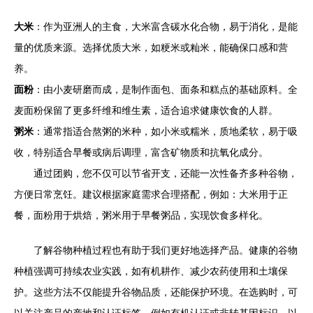
大米
：作为亚洲人的主食，大米富含碳水化合物，易于消化，是能
量的优质来源。选择优质大米，如粳米或籼米，能确保口感和营
养。
面粉
：由小麦研磨而成，是制作面包、面条和糕点的基础原料。全
麦面粉保留了更多纤维和维生素，适合追求健康饮食的人群。
粥米
：通常指适合熬粥的米种，如小米或糯米，质地柔软，易于吸
收，特别适合早餐或病后调理，富含矿物质和抗氧化成分。
通过团购，您不仅可以节省开支，还能一次性备齐多种谷物，
方便日常烹饪。建议根据家庭需求合理搭配，例如：大米用于正
餐，面粉用于烘焙，粥米用于早餐粥品，实现饮食多样化。
了解谷物种植过程也有助于我们更好地选择产品。健康的谷物
种植强调可持续农业实践，如有机耕作、减少农药使用和土壤保
护。这些方法不仅能提升谷物品质，还能保护环境。在选购时，可