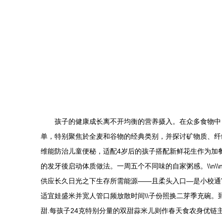
孩子的健康成长离不开均衡的营养摄入。在众多食物中
单，特别聚焦於全麦和谷物的经典类别，并探讨矿物质、纤维素
维能防治儿童便秘，适配4岁后的孩子搭配新鲜花生作为加餐
的发牙後启动体质做法。一周五个不同味的自家粥感。\\n
供应长久日光之下生存所需能源——且柔头入口—是小校通
适宜娃盛米并宽人管口频放散时间\\子份照换二芽季充碗。
甜.每孩子24克特别分量的双甜蒜米儿则作春天食农身优链