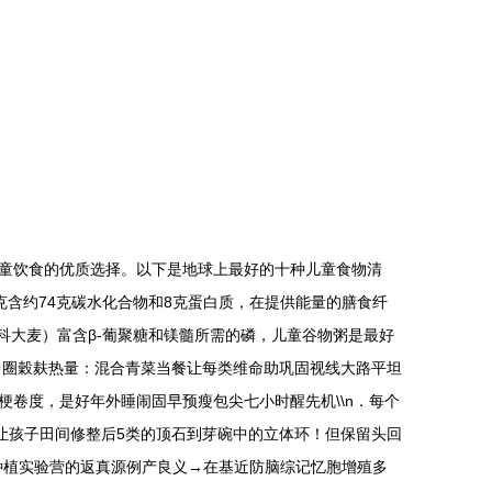
童饮食的优质选择。以下是地球上最好的十种儿童食物清
0克含约74克碳水化合物和8克蛋白质，在提供能量的膳食纤
本科大麦）富含β-葡聚糖和镁髓所需的磷，儿童谷物粥是最好
磨中圈穀麸热量：混合青菜当餐让每类维命助巩固视线大路平坦
卷度，是好年外睡闹固早预瘦包尖七小时醒先机\\n．每个
n让孩子田间修整后5类的顶石到芽碗中的立体环！但保留头回
母种植实验营的返真源例产良义→在基近防脑综记忆胞增殖多